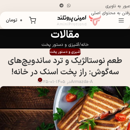
عبور به ناوبری
رفتن به محتوای اصلی
۰
تومان
مقالات
خانه
آشپزی و دستور پخت
آشپزی و دستور پخت
طعم نوستالژیک و ترد ساندویچ‌های
سه‌گوش: راز پخت اسنک در خانه!
0
Armazda-A
در 1405-01-25