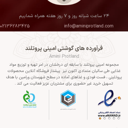
۲۴ ساعت شبانه روز و ۷ روز هفته همراه شماییم
02136283425
info@aminiprotland.com
فرآورده های گوشتی امینی پروتلند
Amini Protland
مجموعه امینی پروتلند با سابقه ای درخشان در امر تهیه و توزیع مواد
غذایی طی سالیان متمادی اکنون نیز پیشتاز فروشگاه آنلاین محصولات
پروتئینی ، فست فودی و غذاهای آماده در سطح شهرستان ورامین با هدف
تسهیل خرید غیر حضوری برای مشتریان عزیز فعالیت می کند .