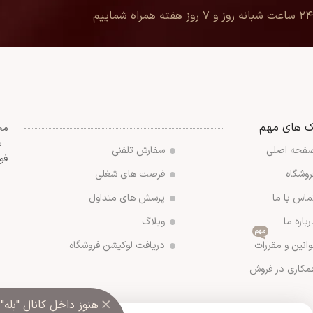
۲۴ ساعت شبانه روز و ۷ روز هفته همراه شماییم
ک های مهم
مج
س
فحه اصلی
سفارش تلفنی
فو
روشگاه
فرصت های شغلی
ماس با ما
پرسش های متداول
رباره ما
وبلاگ
مهم
وانین و مقررات
دریافت لوکیشن فروشگاه
مکاری در فروش
×
هنوز داخل کانال "بله