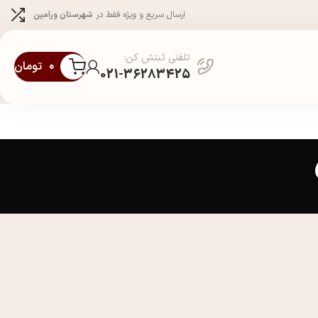
ارسال سریع و ویژه فقط در
شهرستان ورامین
تلفنی ثبتش کن:
۰
تومان
021-36283425