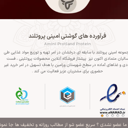
فرآورده های گوشتی امینی پروتلند
Amini Protland Protein
موعه امینی پروتلند با سابقه ای درخشان در امر تهیه و توزیع مواد غذایی طی
الیان متمادی اکنون نیز پیشتاز فروشگاه آنلاین محصولات پروتئینی ، فست
دی و غذاهای آماده در سطح شهرستان ورامین با هدف تسهیل در امر خرید غیر
حضوری برای مشتریان عزیز فعالیت می کند .
" ما عضو نشدی ؟ سریع عضو شو از مطالب روزانه و تخفیف ها جا نمونی