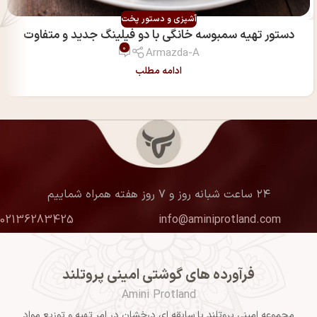
آشپزی و دستور پخت
دستور تهیه سمبوسه خانگی با دو فیلینگ جدید و متفاوت
0
Armazda-A
ادامه مطلب
۲۴ ساعت شبانه روز و ۷ روز هفته همراه شماییم
02136283425
info@aminiprotland.com
فرآورده های گوشتی امینی پروتلند
Amini Protland
مجموعه امینی پروتلند با سابقه ای درخشان در امر تهیه و توزیع مواد