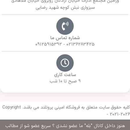
ورامین مجتمع ادارات خیابان آزادگان روبروی خیابان ملاهادی
سبزواری نبش کوچه شهید رضایی
شماره تماس ما
02136283425 - 09125915392
ساعت کاری
9 صبح تا 10 شب
کلیه حقوق سایت متعلق به فروشگاه امینی پروتلند می باشد. Copyright
- 2021-2026
هنوز داخل کانال "بله" ما عضو نشدی ؟ سریع عضو شو از مطالب
Made with 🔥 By
Armazda Web