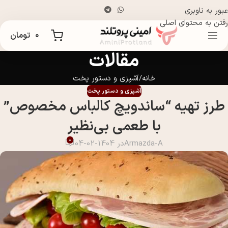
عبور به ناوبری
رفتن به محتوای اصلی
۰
تومان
مقالات
خانه
آشپزی و دستور پخت
آشپزی و دستور پخت
طرز تهیه “ساندویچ کالباس مخصوص”
با طعمی بی‌نظیر
0
Armazda-A
در 1404-02-04