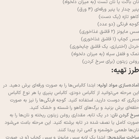
نان باگت یا نان تست (به میزان دلخواه)
پنیر چدار یا پنیر ورقه‌ای (۴ ورق)
کاهو تازه (یک دست)
گوجه فرنگی (دو عدد)
سس مایونز (۲ قاشق غذاخوری)
سس کچاپ (۱ قاشق غذاخوری)
خردل (اختیاری، یک قاشق چایخوری)
نمک و فلفل سیاه (به میزان دلخواه)
روغن زیتون (برای سرخ کردن)
طرز تهیه:
آماده‌سازی مواد اولیه:
ابتدا کالباس‌ها را به صورت ورقه‌ای برش دهید. در
این مرحله می‌توانید از کالباس دودی، کالباس پنیری یا هر نوع کالباس
دیگری که دوست دارید، استفاده کنید. گوجه فرنگی‌ها را نیز به صورت
حلقه‌ای برش بزنید و برگ‌های کاهو را شسته و خشک کنید.
سرخ کردن نان:
در یک تابه، مقداری روغن زیتون ریخته و نان‌ها را به
صورت کامل یا نصف شده در تابه برشته کنید. این مرحله باعث می‌شود
نان‌ها طعمی خوشمزه و کمی ترد پیدا کنند.
ساخت ساندویچ:
ابتدا یک لایه سس مایونز و سس کچاپ (و در صورت