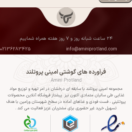
۲۴ ساعت شبانه روز و ۷ روز هفته همراه شماییم
02136283425
info@aminiprotland.com
فرآورده های گوشتی امینی پروتلند
Amini Protland
مجموعه امینی پروتلند با سابقه ای درخشان در امر تهیه و توزیع مواد
غذایی طی سالیان متمادی اکنون نیز پیشتاز فروشگاه آنلاین محصولات
پروتئینی ، فست فودی و غذاهای آماده در سطح شهرستان ورامین با هدف
تسهیل خرید غیر حضوری برای مشتریان عزیز فعالیت می کند .