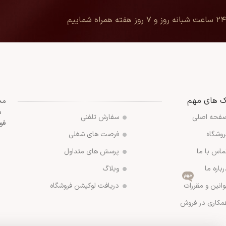
۲۴ ساعت شبانه روز و ۷ روز هفته همراه شماییم
ک های مهم
مج
س
فحه اصلی
سفارش تلفنی
فو
روشگاه
فرصت های شغلی
ماس با ما
پرسش های متداول
رباره ما
وبلاگ
مهم
وانین و مقررات
دریافت لوکیشن فروشگاه
مکاری در فروش