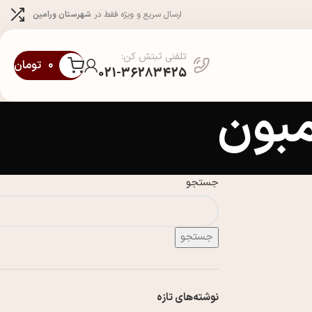
ارسال سریع و ویژه فقط در
شهرستان ورامین
تلفنی ثبتش کن:
۰
تومان
021-36283425
مبون
جستجو
جستجو
نوشته‌های تازه