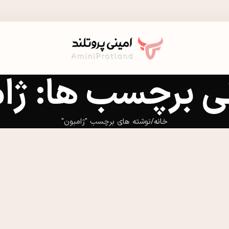
نی برچسب ها: ژا
خانه
نوشته های برچسب "ژامبون"