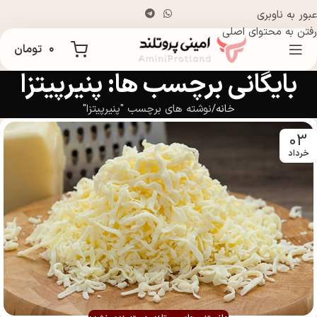
عبور به ناوبری
رفتن به محتوای اصلی
۰
تومان
بایگانی برچسب ها: پنیرپیتزا
خانه
نوشته های برچسب "پنیرپیتزا"
03
خرداد