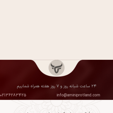
۲۴ ساعت شبانه روز و ۷ روز هفته همراه شماییم
02136283425
info@aminiprotland.com