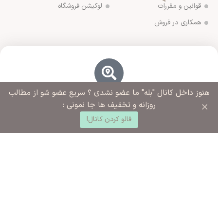
قوانین و مقررات
لوکیشن فروشگاه
همکاری در فروش
هنوز داخل کانال "بله" ما عضو نشدی ؟ سریع عضو شو از مطالب
آدرس فروشگاه
×
ورامین مجتمع ادارات خیابان آزادگان روبروی خیابان ملاهادی
روزانه و تخفیف ها جا نمونی :
0
سبزواری نبش کوچه شهید رضایی
فالو کردن کانال!
ار کناری
سبد خرید
خانه
حساب کاربری من
شماره تماس ما
02136283425 - 09125915392