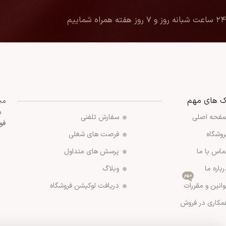
۲۴ ساعت شبانه روز و ۷ روز هفته همراه شماییم
ک های مهم
مج
س
فحه اصلی
سفارش تلفنی
فو
روشگاه
فرصت های شغلی
ماس با ما
پرسش های متداول
رباره ما
وبلاگ
مهم
وانین و مقررات
دریافت لوکیشن فروشگاه
مکاری در فروش