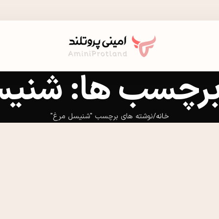
 برچسب ها: شنی
خانه
نوشته های برچسب "شنیسل مرغ"