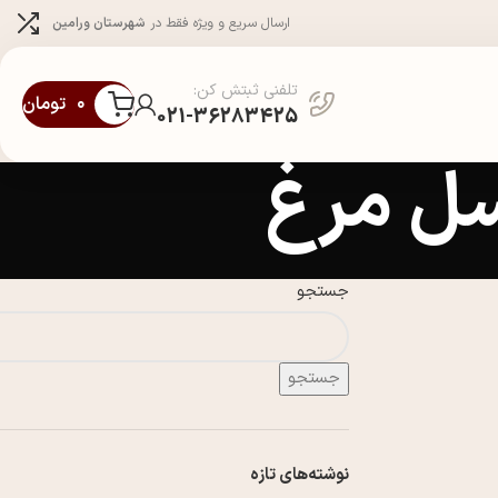
ارسال سریع و ویژه فقط در
شهرستان ورامین
تلفنی ثبتش کن:
۰
تومان
021-36283425
سل مرغ
جستجو
جستجو
نوشته‌های تازه