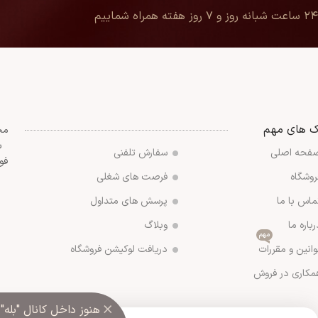
۲۴ ساعت شبانه روز و ۷ روز هفته همراه شماییم
ک های مهم
مج
س
فحه اصلی
سفارش تلفنی
فو
روشگاه
فرصت های شغلی
ماس با ما
پرسش های متداول
رباره ما
وبلاگ
مهم
وانین و مقررات
دریافت لوکیشن فروشگاه
مکاری در فروش
×
هنوز داخل کانال "بله