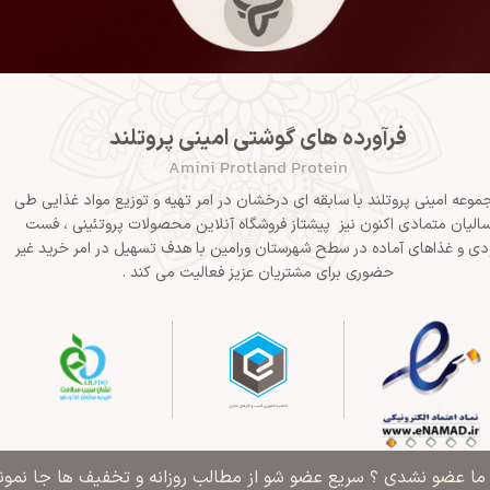
فرآورده های گوشتی امینی پروتلند
Amini Protland Protein
موعه امینی پروتلند با سابقه ای درخشان در امر تهیه و توزیع مواد غذایی طی
الیان متمادی اکنون نیز پیشتاز فروشگاه آنلاین محصولات پروتئینی ، فست
دی و غذاهای آماده در سطح شهرستان ورامین با هدف تسهیل در امر خرید غیر
حضوری برای مشتریان عزیز فعالیت می کند .
" ما عضو نشدی ؟ سریع عضو شو از مطالب روزانه و تخفیف ها جا نمونی