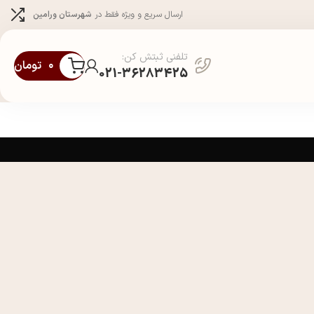
ارسال سریع و ویژه فقط در
شهرستان ورامین
تلفنی ثبتش کن:
۰
تومان
021-36283425