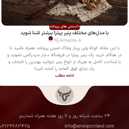
دانستنی های پروتلند
با مدل‌های مختلف پنیر پیتزا بیشتر اشنا شوید
0
Armazda-A
با این مقاله کوتاه ولی پربار وبلاگ امینی پروتلند همراه باشید تا
در هنگام خرید یک پنیر پیتزا در فروشگاه دچار سردرگمی نشوید و
با شناخت کامل به هریک از انواع پنیر بتوانید بهترین را انتخاب و
یک غذای فوق آلعاده را آماده کنید!
ادامه مطلب
۲۴ ساعت شبانه روز و ۷ روز هفته همراه شماییم
02136283425
info@aminiprotland.com