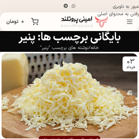
عبور به ناوبری
رفتن به محتوای اصلی
۰
تومان
بایگانی برچسب ها: پنیر
خانه
نوشته های برچسب "پنیر"
03
خرداد