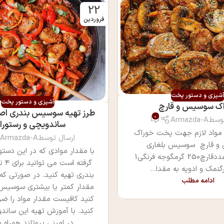
22
فروردین
شپزی و دستور پخت
آشپزی و دستور پخت
ک سوسیس و قارچ
طرز تهیه سوسیس بندری ا
0
توسط
Armazda-A
ساندویچی و رستورا
مواد لازم جهت پخت خوراک
ارسال توسط
Armazda-A
 قارچ سوسیس بلغاری
با مقدار موادی که در این دستور
گوشتیران4 عددقارچ250 گرمگوجه فرنگی1
گرفته
گنمک و ادویه به مقدا...
بندری تهیه کنید. در صورتی ک
ادامه مطلب
مقدار کمتر یا بیشتری سوسیس 
کنید کافیست مقدار مواد را ضر
کنید. با آموزش تهیه این ساند
در امینی پروتلند همراه ب