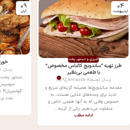
09
04
اردیبهشت
آبان
آ
آشپزی و دستور پخت
خورا
طرز تهیه “ساندویچ کالباس مخصوص”
ارسال 
با طعمی بی‌نظیر
دستور پخت 
0
ارسال توسط
Armazda-A
سوسیس و
مقدمه: ساندویچ‌ها همیشه گزینه‌ای سریع و
لذیذ برای وعده‌های غذایی هستند، به
عدد بزر
خصوص وقتی که به آنها طعمی خاص و
متفاوت می‌دهیم. یکی از گزینه...
ادامه مطلب