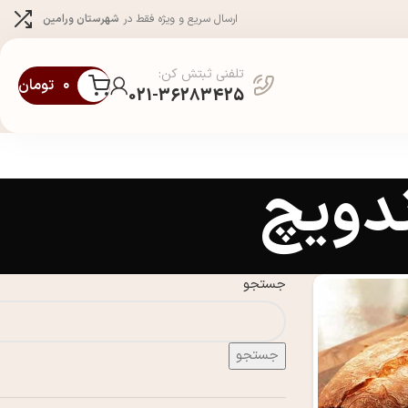
ارسال سریع و ویژه فقط در
شهرستان ورامین
تلفنی ثبتش کن:
۰
تومان
021-36283425
ندویچ
جستجو
جستجو