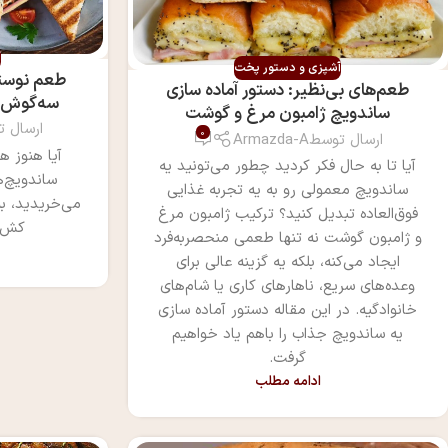
آ
آشپزی و دستور پخت
طعم نوستا
طعم‌های بی‌نظیر: دستور آماده سازی
سه‌گوش: 
ساندویچ ژامبون مرغ و گوشت
ارسال 
0
ارسال توسط
Armazda-A
آیا هنوز ه
آیا تا به حال فکر کردید چطور می‌تونید یه
ساندویچ‌ه
ساندویچ معمولی رو به یه تجربه غذایی
می‌خریدید، به
فوق‌العاده تبدیل کنید؟ ترکیب ژامبون مرغ
کش‌دا
و ژامبون گوشت نه تنها طعمی منحصر‌به‌فرد
ایجاد می‌کنه، بلکه یه گزینه عالی برای
وعده‌های سریع، ناهارهای کاری یا شام‌های
خانوادگیه. در این مقاله دستور آماده سازی
یه ساندویچ جذاب را باهم یاد خواهیم
گرفت.
ادامه مطلب