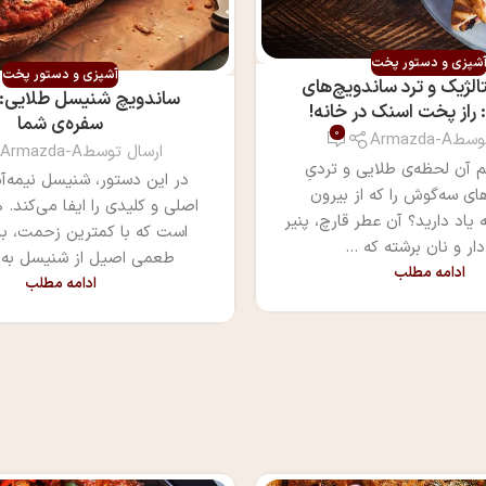
شپزی و دستور پخت
آشپزی و دستور پخت
لژیک و ترد ساندویچ‌های
ساندویچ شنیسل طلایی: س
راز پخت اسنک در خانه!
سفره‌ی شما
0
توسط
Armazda-A
ارسال توسط
Armazda-A
م آن لحظه‌ی طلایی و تردیِ
در این دستور، شنیسل نیمه‌آ
ای سه‌گوش را که از بیرون
اصلی و کلیدی را ایفا می‌کند. 
 یاد دارید؟ آن عطر قارچ، پنیر
است که با کمترین زحمت، باف
ر و نان برشته که ...
طعمی اصیل از شنیسل به 
ادامه مطلب
ادامه مطلب