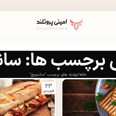
ی برچسب ها: سا
خانه
نوشته های برچسب "ساندویچ"
23
فروردین