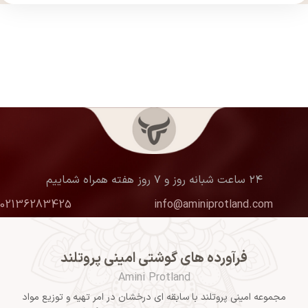
۲۴ ساعت شبانه روز و ۷ روز هفته همراه شماییم
02136283425
info@aminiprotland.com
فرآورده های گوشتی امینی پروتلند
Amini Protland
مجموعه امینی پروتلند با سابقه ای درخشان در امر تهیه و توزیع مواد