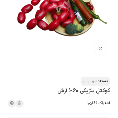
بزرگنمایی تصویر
دسته:
سوسیس
کوکتل بلژيکی 60% آرش
اشتراک گذاری: