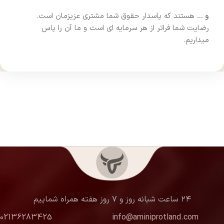
و …
هستند که پاسدار حقوق شما مشتری عزیزمان است.
رضایت شما فراتر از هر سرمایه ای است و ما آن را پاس
میداریم.
۲۴ ساعت شبانه روز و ۷ روز هفته همراه شماییم
02136283425
info@aminiprotland.com