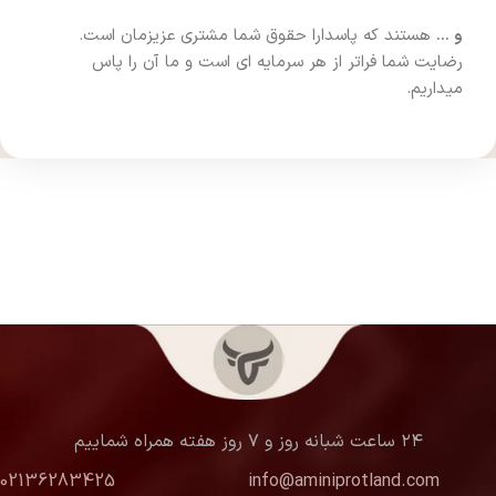
و …
هستند که پاسدارا حقوق شما مشتری عزیزمان است.
رضایت شما فراتر از هر سرمایه ای است و ما آن را پاس
میداریم.
۲۴ ساعت شبانه روز و ۷ روز هفته همراه شماییم
02136283425
info@aminiprotland.com