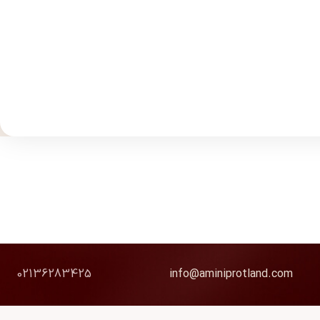
02136283425
info@aminiprotland.com