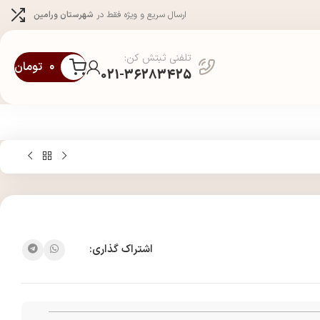
ارسال سریع و ویژه فقط در
شهرستان ورامین
تلفنی ثبتش کن:
۰
تومان
021-36283425
اشتراک گذاری: