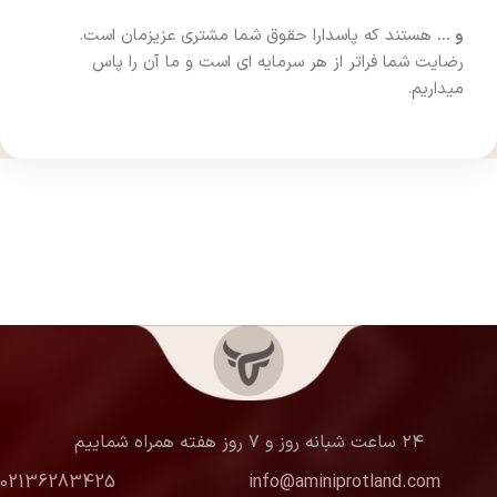
و …
هستند که پاسدارا حقوق شما مشتری عزیزمان است.
رضایت شما فراتر از هر سرمایه ای است و ما آن را پاس
میداریم.
۲۴ ساعت شبانه روز و ۷ روز هفته همراه شماییم
02136283425
info@aminiprotland.com