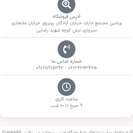
آدرس فروشگاه
ورامین مجتمع ادارات خیابان آزادگان روبروی خیابان ملاهادی
سبزواری نبش کوچه شهید رضایی
شماره تماس ما
02136283425 - 09125915392
ساعت کاری
9 صبح تا 10 شب
کلیه حقوق سایت متعلق به فروشگاه امینی پروتلند می باشد. Copyright