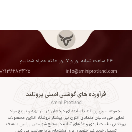
۲۴ ساعت شبانه روز و ۷ روز هفته همراه شماییم
02136283425
info@aminiprotland.com
فرآورده های گوشتی امینی پروتلند
Amini Protland
مجموعه امینی پروتلند با سابقه ای درخشان در امر تهیه و توزیع مواد
غذایی طی سالیان متمادی اکنون نیز پیشتاز فروشگاه آنلاین محصولات
پروتئینی ، فست فودی و غذاهای آماده در سطح شهرستان ورامین با هدف
تسهیل خرید غیر حضوری برای مشتریان عزیز فعالیت می کند .