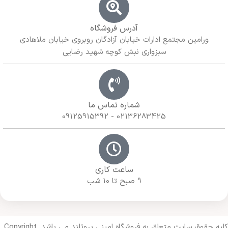
آدرس فروشگاه
ورامین مجتمع ادارات خیابان آزادگان روبروی خیابان ملاهادی
سبزواری نبش کوچه شهید رضایی
شماره تماس ما
02136283425 - 09125915392
ساعت کاری
9 صبح تا 10 شب
کلیه حقوق سایت متعلق به فروشگاه امینی پروتلند می باشد. Copyright