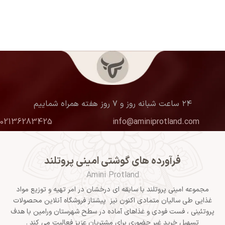
۲۴ ساعت شبانه روز و ۷ روز هفته همراه شماییم
02136283425
info@aminiprotland.com
فرآورده های گوشتی امینی پروتلند
Amini Protland
مجموعه امینی پروتلند با سابقه ای درخشان در امر تهیه و توزیع مواد
غذایی طی سالیان متمادی اکنون نیز پیشتاز فروشگاه آنلاین محصولات
پروتئینی ، فست فودی و غذاهای آماده در سطح شهرستان ورامین با هدف
تسهیل خرید غیر حضوری برای مشتریان عزیز فعالیت می کند .