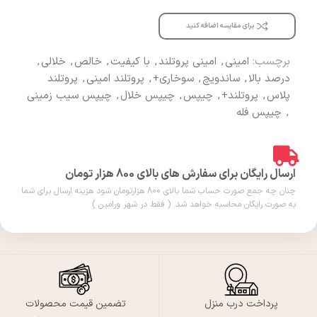
برای مقایسه اضافه کنید
برچسب:
امینی
,
امینی پروتلند
,
با کیفیت
,
خالص
,
خلالی
,
درصد بالا
,
ساندویچ
,
سوخاری+
,
پروتلند امینی
,
پروتلند
پلاس
,
پروتلند+
,
چیپس
,
چیپس خلال
,
چیپس سیب زمینی
,
چیپس فله
ارسال رایگان برای سفارش های بالای 800 هزار تومان
چنان چه جمع صورت حساب شما بالای 800 هزارتومان شود هزینه ارسال برای شما
به صورت رایگان محاسبه خواهد شد. ( فقط در شهر ورامین )
پرداخت درب منزل
تضمین قیمت محصولات