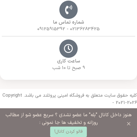
شماره تماس ما
02136283425 - 09125915392
ساعت کاری
9 صبح تا 10 شب
کلیه حقوق سایت متعلق به فروشگاه امینی پروتلند می باشد. Copyright
- 2021-2026
هنوز داخل کانال "بله" ما عضو نشدی ؟ سریع عضو شو از مطالب
Made with 🔥 By
Armazda Web
×
روزانه و تخفیف ها جا نمونی :
0
فالو کردن کانال!
د خرید
خانه
ساب کاربری من