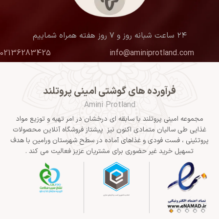
۲۴ ساعت شبانه روز و ۷ روز هفته همراه شماییم
02136283425
info@aminiprotland.com
فرآورده های گوشتی امینی پروتلند
Amini Protland
مجموعه امینی پروتلند با سابقه ای درخشان در امر تهیه و توزیع مواد
غذایی طی سالیان متمادی اکنون نیز پیشتاز فروشگاه آنلاین محصولات
پروتئینی ، فست فودی و غذاهای آماده در سطح شهرستان ورامین با هدف
تسهیل خرید غیر حضوری برای مشتریان عزیز فعالیت می کند .