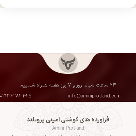
۲۴ ساعت شبانه روز و ۷ روز هفته همراه شماییم
02136283425
info@aminiprotland.com
فرآورده های گوشتی امینی پروتلند
Amini Protland