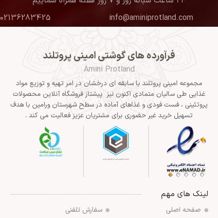
۲۴ ساعت شبانه روز و ۷ روز هفته همراه شماییم
02136283425
info@aminiprotland.com
فرآورده های گوشتی امینی پروتلند
Amini Protland
مجموعه امینی پروتلند با سابقه ای درخشان در امر تهیه و توزیع مواد
غذایی طی سالیان متمادی اکنون نیز پیشتاز فروشگاه آنلاین محصولات
پروتئینی ، فست فودی و غذاهای آماده در سطح شهرستان ورامین با هدف
تسهیل خرید غیر حضوری برای مشتریان عزیز فعالیت می کند .
لینک های مهم
صفحه اصلی
سفارش تلفنی