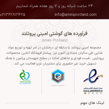
۲۴ ساعت شبانه روز و ۷ روز هفته همراه شماییم
02136283425
info@aminiprotland.com
فرآورده های گوشتی امینی پروتلند
Amini Protland
مجموعه امینی پروتلند با سابقه ای درخشان در امر تهیه و توزیع مواد
غذایی طی سالیان متمادی اکنون نیز پیشتاز فروشگاه آنلاین محصولات
پروتئینی ، فست فودی و غذاهای آماده در سطح شهرستان ورامین با هدف
تسهیل خرید غیر حضوری برای مشتریان عزیز فعالیت می کند .
لینک های مهم