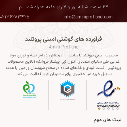
۲۴ ساعت شبانه روز و ۷ روز هفته همراه شماییم
02136283425
info@aminiprotland.com
فرآورده های گوشتی امینی پروتلند
Amini Protland
مجموعه امینی پروتلند با سابقه ای درخشان در امر تهیه و توزیع مواد
غذایی طی سالیان متمادی اکنون نیز پیشتاز فروشگاه آنلاین محصولات
پروتئینی ، فست فودی و غذاهای آماده در سطح شهرستان ورامین با هدف
تسهیل خرید غیر حضوری برای مشتریان عزیز فعالیت می کند .
لینک های مهم