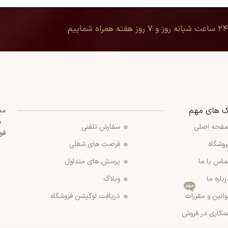
۲۴ ساعت شبانه روز و ۷ روز هفته همراه شماییم
ک های مهم
مج
س
فحه اصلی
سفارش تلفنی
فو
روشگاه
فرصت های شغلی
ماس با ما
پرسش های متداول
رباره ما
وبلاگ
مهم
وانین و مقررات
دریافت لوکیشن فروشگاه
مکاری در فروش