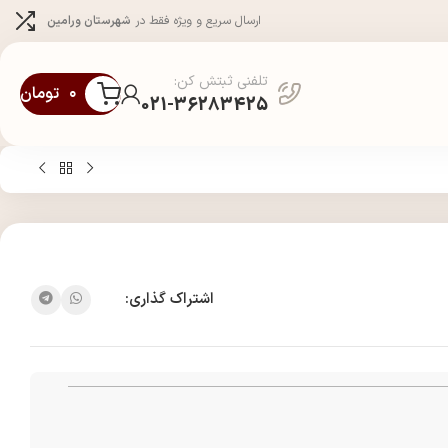
ارسال سریع و ویژه فقط در
شهرستان ورامین
تلفنی ثبتش کن:
۰
تومان
021-36283425
اشتراک گذاری: