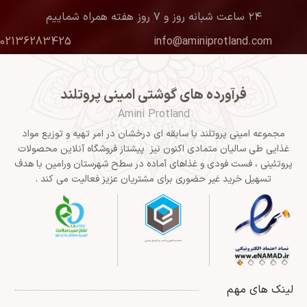
۲۴ ساعت شبانه روز و ۷ روز هفته همراه شماییم
02136283425
info@aminiprotland.com
فرآورده های گوشتی امینی پروتلند
Amini Protland
مجموعه امینی پروتلند با سابقه ای درخشان در امر تهیه و توزیع مواد
غذایی طی سالیان متمادی اکنون نیز پیشتاز فروشگاه آنلاین محصولات
پروتئینی ، فست فودی و غذاهای آماده در سطح شهرستان ورامین با هدف
تسهیل خرید غیر حضوری برای مشتریان عزیز فعالیت می کند .
لینک های مهم