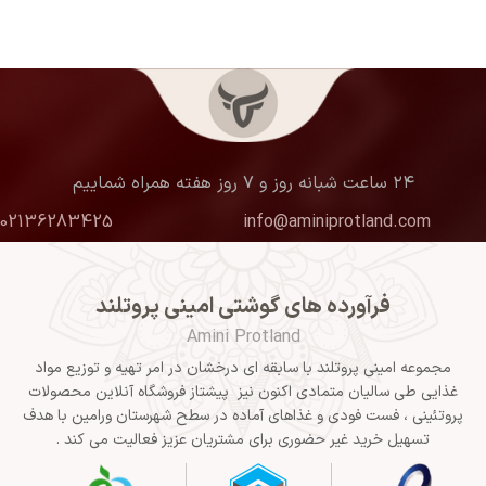
۲۴ ساعت شبانه روز و ۷ روز هفته همراه شماییم
02136283425
info@aminiprotland.com
فرآورده های گوشتی امینی پروتلند
Amini Protland
مجموعه امینی پروتلند با سابقه ای درخشان در امر تهیه و توزیع مواد
غذایی طی سالیان متمادی اکنون نیز پیشتاز فروشگاه آنلاین محصولات
پروتئینی ، فست فودی و غذاهای آماده در سطح شهرستان ورامین با هدف
تسهیل خرید غیر حضوری برای مشتریان عزیز فعالیت می کند .