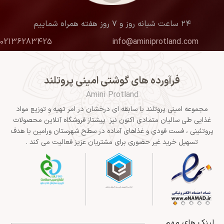
۲۴ ساعت شبانه روز و ۷ روز هفته همراه شماییم
02136283425
info@aminiprotland.com
فرآورده های گوشتی امینی پروتلند
Amini Protland
مجموعه امینی پروتلند با سابقه ای درخشان در امر تهیه و توزیع مواد
غذایی طی سالیان متمادی اکنون نیز پیشتاز فروشگاه آنلاین محصولات
پروتئینی ، فست فودی و غذاهای آماده در سطح شهرستان ورامین با هدف
تسهیل خرید غیر حضوری برای مشتریان عزیز فعالیت می کند .
لینک های مهم