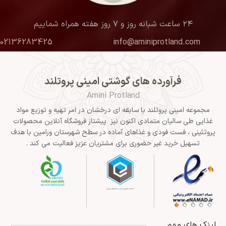
۲۴ ساعت شبانه روز و ۷ روز هفته همراه شماییم
02136283425
info@aminiprotland.com
فرآورده های گوشتی امینی پروتلند
Amini Protland
مجموعه امینی پروتلند با سابقه ای درخشان در امر تهیه و توزیع مواد
غذایی طی سالیان متمادی اکنون نیز پیشتاز فروشگاه آنلاین محصولات
پروتئینی ، فست فودی و غذاهای آماده در سطح شهرستان ورامین با هدف
تسهیل خرید غیر حضوری برای مشتریان عزیز فعالیت می کند .
لینک های مهم