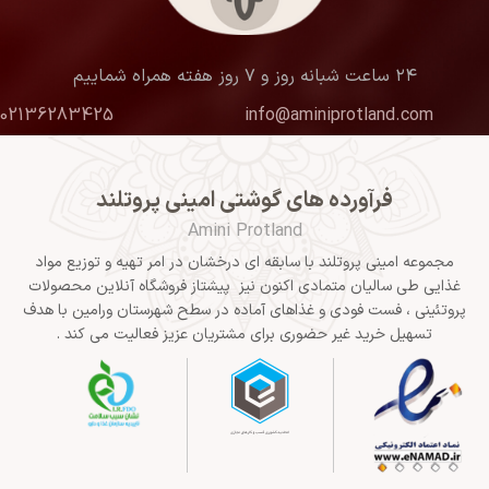
۲۴ ساعت شبانه روز و ۷ روز هفته همراه شماییم
02136283425
info@aminiprotland.com
فرآورده های گوشتی امینی پروتلند
Amini Protland
مجموعه امینی پروتلند با سابقه ای درخشان در امر تهیه و توزیع مواد
غذایی طی سالیان متمادی اکنون نیز پیشتاز فروشگاه آنلاین محصولات
پروتئینی ، فست فودی و غذاهای آماده در سطح شهرستان ورامین با هدف
تسهیل خرید غیر حضوری برای مشتریان عزیز فعالیت می کند .