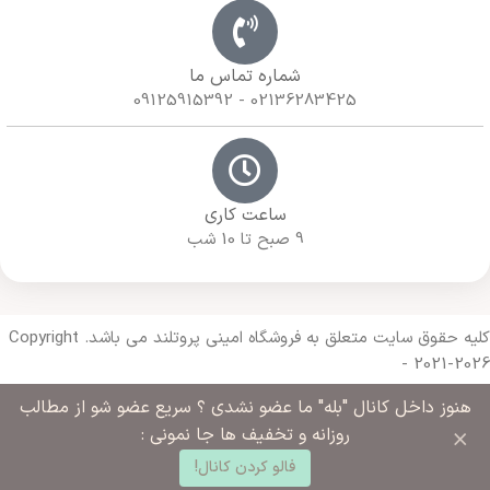
شماره تماس ما
02136283425 - 09125915392
ساعت کاری
9 صبح تا 10 شب
کلیه حقوق سایت متعلق به فروشگاه امینی پروتلند می باشد. Copyright
- 2021-2026
هنوز داخل کانال "بله" ما عضو نشدی ؟ سریع عضو شو از مطالب
Made with 🔥 By
Armazda Web
×
روزانه و تخفیف ها جا نمونی :
0
فالو کردن کانال!
د خرید
خانه
ساب کاربری من