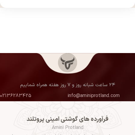
۲۴ ساعت شبانه روز و ۷ روز هفته همراه شماییم
02136283425
info@aminiprotland.com
فرآورده های گوشتی امینی پروتلند
Amini Protland