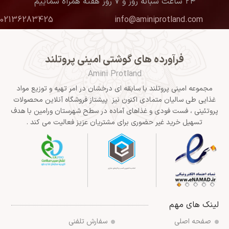
۲۴ ساعت شبانه روز و ۷ روز هفته همراه شماییم
02136283425
info@aminiprotland.com
فرآورده های گوشتی امینی پروتلند
Amini Protland
مجموعه امینی پروتلند با سابقه ای درخشان در امر تهیه و توزیع مواد
غذایی طی سالیان متمادی اکنون نیز پیشتاز فروشگاه آنلاین محصولات
پروتئینی ، فست فودی و غذاهای آماده در سطح شهرستان ورامین با هدف
تسهیل خرید غیر حضوری برای مشتریان عزیز فعالیت می کند .
لینک های مهم
صفحه اصلی
سفارش تلفنی