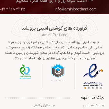
۲۴ ساعت شبانه روز و ۷ روز هفته همراه شماییم
02136283425
info@aminiprotland.com
فرآورده های گوشتی امینی پروتلند
Amini Protland
مجموعه امینی پروتلند با سابقه ای درخشان در امر تهیه و توزیع مواد
غذایی طی سالیان متمادی اکنون نیز پیشتاز فروشگاه آنلاین محصولات
پروتئینی ، فست فودی و غذاهای آماده در سطح شهرستان ورامین با هدف
تسهیل خرید غیر حضوری برای مشتریان عزیز فعالیت می کند .
لینک های مهم
صفحه اصلی
سفارش تلفنی