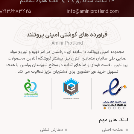
۲۴ ساعت شبانه روز و ۷ روز هفته همراه شماییم
02136283425
info@aminiprotland.com
فرآورده های گوشتی امینی پروتلند
Amini Protland
مجموعه امینی پروتلند با سابقه ای درخشان در امر تهیه و توزیع مواد
غذایی طی سالیان متمادی اکنون نیز پیشتاز فروشگاه آنلاین محصولات
پروتئینی ، فست فودی و غذاهای آماده در سطح شهرستان ورامین با هدف
تسهیل خرید غیر حضوری برای مشتریان عزیز فعالیت می کند .
لینک های مهم
صفحه اصلی
سفارش تلفنی