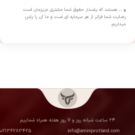
و …
هستند که پاسدار حقوق شما مشتری عزیزمان است.
رضایت شما فراتر از هر سرمایه ای است و ما آن را پاس
میداریم.
۲۴ ساعت شبانه روز و ۷ روز هفته همراه شماییم
02136283425
info@aminiprotland.com