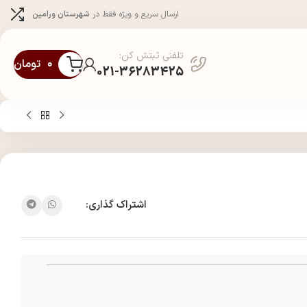
ارسال سریع و ویژه فقط در
شهرستان ورامین
تلفنی ثبتش کن:
۰
تومان
021-36283425
اشتراک گذاری: