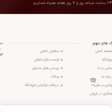
۲۴ ساعت شبانه روز و ۷ روز هفته همراه شماییم
ک های مهم
مج
س
فحه اصلی
سفارش تلفنی
فو
روشگاه
فرصت های شغلی
ماس با ما
پرسش های متداول
رباره ما
وبلاگ
مهم
وانین و مقررات
دریافت لوکیشن فروشگاه
مکاری در فروش