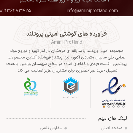
۲۴ ساعت شبانه روز و ۷ روز هفته همراه شماییم
02136283425
info@aminiprotland.com
فرآورده های گوشتی امینی پروتلند
Amini Protland
مجموعه امینی پروتلند با سابقه ای درخشان در امر تهیه و توزیع مواد
غذایی طی سالیان متمادی اکنون نیز پیشتاز فروشگاه آنلاین محصولات
پروتئینی ، فست فودی و غذاهای آماده در سطح شهرستان ورامین با هدف
تسهیل خرید غیر حضوری برای مشتریان عزیز فعالیت می کند .
لینک های مهم
صفحه اصلی
سفارش تلفنی