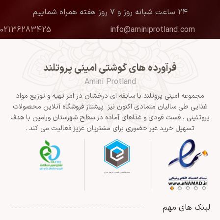
۲۴ ساعت شبانه روز و ۷ روز هفته همراه شماییم
02136283425
info@aminiprotland.com
فرآورده های گوشتی امینی پروتلند
Amini Protland
مجموعه امینی پروتلند با سابقه ای درخشان در امر تهیه و توزیع مواد
غذایی طی سالیان متمادی اکنون نیز پیشتاز فروشگاه آنلاین محصولات
پروتئینی ، فست فودی و غذاهای آماده در سطح شهرستان ورامین با هدف
تسهیل خرید غیر حضوری برای مشتریان عزیز فعالیت می کند .
لینک های مهم