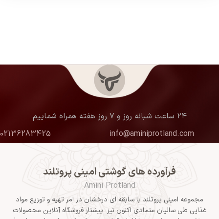
۲۴ ساعت شبانه روز و ۷ روز هفته همراه شماییم
02136283425
info@aminiprotland.com
فرآورده های گوشتی امینی پروتلند
Amini Protland
مجموعه امینی پروتلند با سابقه ای درخشان در امر تهیه و توزیع مواد
غذایی طی سالیان متمادی اکنون نیز پیشتاز فروشگاه آنلاین محصولات