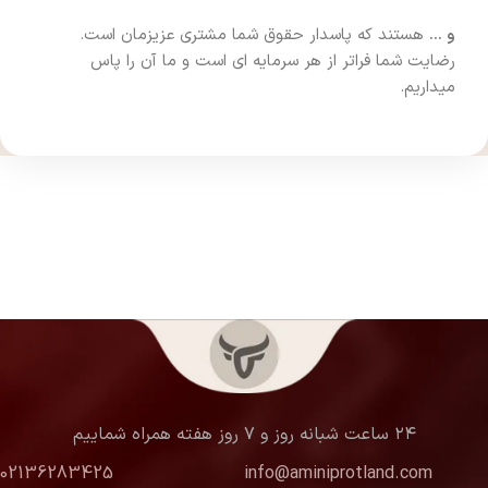
و …
هستند که پاسدار حقوق شما مشتری عزیزمان است.
رضایت شما فراتر از هر سرمایه ای است و ما آن را پاس
میداریم.
۲۴ ساعت شبانه روز و ۷ روز هفته همراه شماییم
02136283425
info@aminiprotland.com