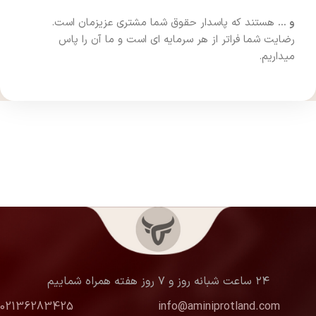
و …
هستند که پاسدار حقوق شما مشتری عزیزمان است.
رضایت شما فراتر از هر سرمایه ای است و ما آن را پاس
میداریم.
۲۴ ساعت شبانه روز و ۷ روز هفته همراه شماییم
02136283425
info@aminiprotland.com