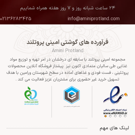
۲۴ ساعت شبانه روز و ۷ روز هفته همراه شماییم
02136283425
info@aminiprotland.com
فرآورده های گوشتی امینی پروتلند
Amini Protland
مجموعه امینی پروتلند با سابقه ای درخشان در امر تهیه و توزیع مواد
غذایی طی سالیان متمادی اکنون نیز پیشتاز فروشگاه آنلاین محصولات
پروتئینی ، فست فودی و غذاهای آماده در سطح شهرستان ورامین با هدف
تسهیل خرید غیر حضوری برای مشتریان عزیز فعالیت می کند .
لینک های مهم