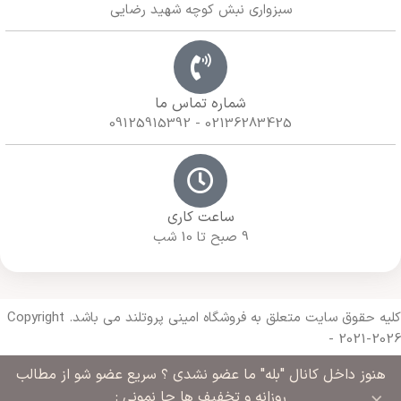
سبزواری نبش کوچه شهید رضایی
شماره تماس ما
02136283425 - 09125915392
ساعت کاری
9 صبح تا 10 شب
کلیه حقوق سایت متعلق به فروشگاه امینی پروتلند می باشد. Copyright
- 2021-2026
هنوز داخل کانال "بله" ما عضو نشدی ؟ سریع عضو شو از مطالب
Made with 🔥 By
Armazda Web
روزانه و تخفیف ها جا نمونی :