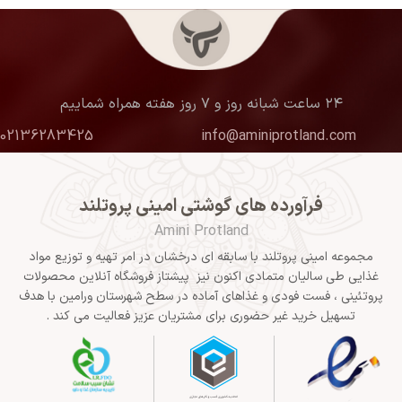
۲۴ ساعت شبانه روز و ۷ روز هفته همراه شماییم
02136283425
info@aminiprotland.com
فرآورده های گوشتی امینی پروتلند
Amini Protland
مجموعه امینی پروتلند با سابقه ای درخشان در امر تهیه و توزیع مواد
غذایی طی سالیان متمادی اکنون نیز پیشتاز فروشگاه آنلاین محصولات
پروتئینی ، فست فودی و غذاهای آماده در سطح شهرستان ورامین با هدف
تسهیل خرید غیر حضوری برای مشتریان عزیز فعالیت می کند .