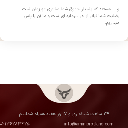
و …
هستند که پاسدار حقوق شما مشتری عزیزمان است.
رضایت شما فراتر از هر سرمایه ای است و ما آن را پاس
میداریم.
۲۴ ساعت شبانه روز و ۷ روز هفته همراه شماییم
02136283425
info@aminiprotland.com