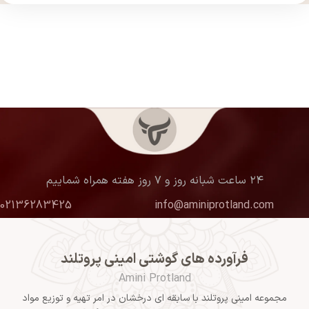
۲۴ ساعت شبانه روز و ۷ روز هفته همراه شماییم
02136283425
info@aminiprotland.com
فرآورده های گوشتی امینی پروتلند
Amini Protland
مجموعه امینی پروتلند با سابقه ای درخشان در امر تهیه و توزیع مواد