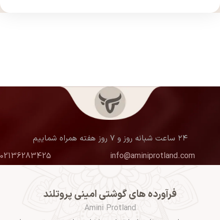
۲۴ ساعت شبانه روز و ۷ روز هفته همراه شماییم
02136283425
info@aminiprotland.com
فرآورده های گوشتی امینی پروتلند
Amini Protland