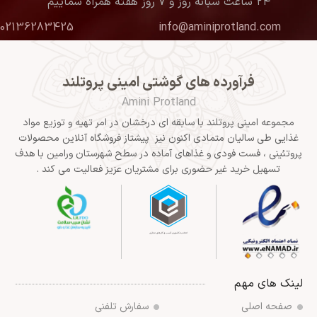
۲۴ ساعت شبانه روز و ۷ روز هفته همراه شماییم
02136283425
info@aminiprotland.com
فرآورده های گوشتی امینی پروتلند
Amini Protland
مجموعه امینی پروتلند با سابقه ای درخشان در امر تهیه و توزیع مواد
غذایی طی سالیان متمادی اکنون نیز پیشتاز فروشگاه آنلاین محصولات
پروتئینی ، فست فودی و غذاهای آماده در سطح شهرستان ورامین با هدف
تسهیل خرید غیر حضوری برای مشتریان عزیز فعالیت می کند .
لینک های مهم
صفحه اصلی
سفارش تلفنی