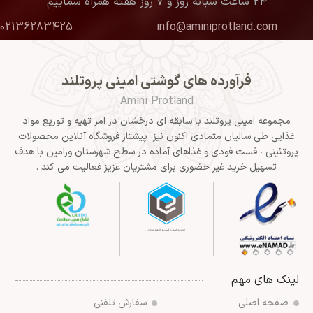
۲۴ ساعت شبانه روز و ۷ روز هفته همراه شماییم
02136283425
info@aminiprotland.com
فرآورده های گوشتی امینی پروتلند
Amini Protland
مجموعه امینی پروتلند با سابقه ای درخشان در امر تهیه و توزیع مواد
غذایی طی سالیان متمادی اکنون نیز پیشتاز فروشگاه آنلاین محصولات
پروتئینی ، فست فودی و غذاهای آماده در سطح شهرستان ورامین با هدف
تسهیل خرید غیر حضوری برای مشتریان عزیز فعالیت می کند .
لینک های مهم
صفحه اصلی
سفارش تلفنی