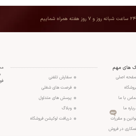
۲۴ ساعت شبانه روز و ۷ روز هفته همراه شماییم
ک های مهم
مج
س
فحه اصلی
سفارش تلفنی
فو
روشگاه
فرصت های شغلی
ماس با ما
پرسش های متداول
رباره ما
وبلاگ
مهم
وانین و مقررات
دریافت لوکیشن فروشگاه
مکاری در فروش