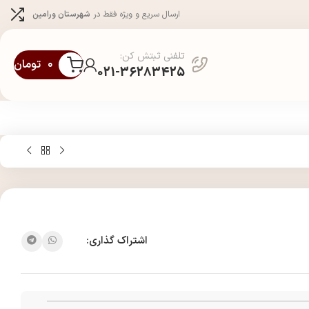
ارسال سریع و ویژه فقط در
شهرستان ورامین
تلفنی ثبتش کن:
۰
تومان
021-36283425
اشتراک گذاری: