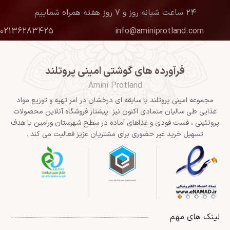
۲۴ ساعت شبانه روز و ۷ روز هفته همراه شماییم
02136283425
info@aminiprotland.com
فرآورده های گوشتی امینی پروتلند
Amini Protland
مجموعه امینی پروتلند با سابقه ای درخشان در امر تهیه و توزیع مواد
غذایی طی سالیان متمادی اکنون نیز پیشتاز فروشگاه آنلاین محصولات
پروتئینی ، فست فودی و غذاهای آماده در سطح شهرستان ورامین با هدف
تسهیل خرید غیر حضوری برای مشتریان عزیز فعالیت می کند .
لینک های مهم