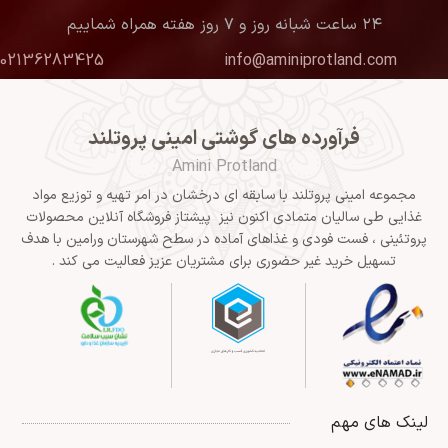
۲۴ ساعت شبانه روز و ۷ روز هفته همراه شماییم
02136283425
info@aminiprotland.com
فرآورده های گوشتی امینی پروتلند
Amini Protland
مجموعه امینی پروتلند با سابقه ای درخشان در امر تهیه و توزیع مواد
غذایی طی سالیان متمادی اکنون نیز پیشتاز فروشگاه آنلاین محصولات
پروتئینی ، فست فودی و غذاهای آماده در سطح شهرستان ورامین با هدف
تسهیل خرید غیر حضوری برای مشتریان عزیز فعالیت می کند .
لینک های مهم