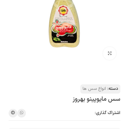
بزرگنمایی تصویر
دسته:
انواع سس ها
سس مایوپینو بهروز
اشتراک گذاری: