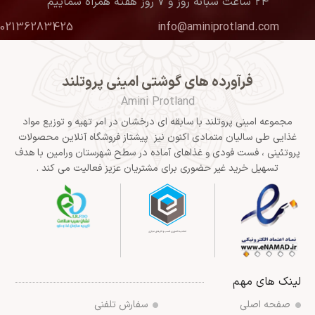
۲۴ ساعت شبانه روز و ۷ روز هفته همراه شماییم
02136283425
info@aminiprotland.com
فرآورده های گوشتی امینی پروتلند
Amini Protland
مجموعه امینی پروتلند با سابقه ای درخشان در امر تهیه و توزیع مواد
غذایی طی سالیان متمادی اکنون نیز پیشتاز فروشگاه آنلاین محصولات
پروتئینی ، فست فودی و غذاهای آماده در سطح شهرستان ورامین با هدف
تسهیل خرید غیر حضوری برای مشتریان عزیز فعالیت می کند .
لینک های مهم
صفحه اصلی
سفارش تلفنی